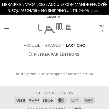
LIBRAIRE EN VACANCES / AUCUNE COMMANDE ENVOYÉE
JUSQU'AU 24/08 // NO SHIPPING UNTIL 24/08
Ignorer
Passer
ABOUT US
au
contenu
ACCUEIL
/
BRANDS
/
L'ARTICHO
FILTRER PAR ÉDITEURS
Aucun produit ne correspond à votre sélection.
PAIEMENTS SECURISES
Visa
PayPal
Stripe
MasterCard
Cash
Bancontac
On
Copyright 2026 ©
LAME & PAPIER