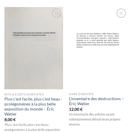
Ajouter
Ajouter
à la
à la
wishlist
wishlist
LIVRE D'ARTISTE
DITS & ÉCRITS D'ARTISTES
L’inventaire des destructions –
Plus c’est facile, plus c’est beau :
Éric Watier
prolégomènes à la plus belle
exposition du monde – Éric
12,00
€
Watier
Un inventaire des artistes ayant
8,00
€
volontairement détruit leurs propres
œuvres
Plus c'est facile, plus c'est beau :
prolégomènes à la plus belle exposition