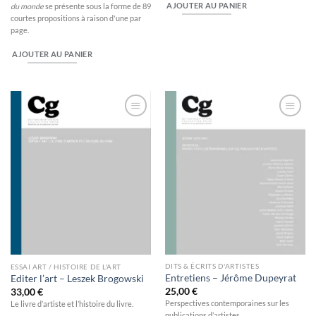
AJOUTER AU PANIER
du monde
se présente sous la forme de 89
courtes propositions à raison d'une par
page.
AJOUTER AU PANIER
Ajouter
Ajouter
à la
à la
wishlist
wishlist
DITS & ÉCRITS D'ARTISTES
ESSAI ART / HISTOIRE DE L'ART
Entretiens – Jérôme Dupeyrat
Editer l’art – Leszek Brogowski
25,00
€
33,00
€
Perspectives contemporaines sur les
Le livre d’artiste et l’histoire du livre.
publications d’artistes