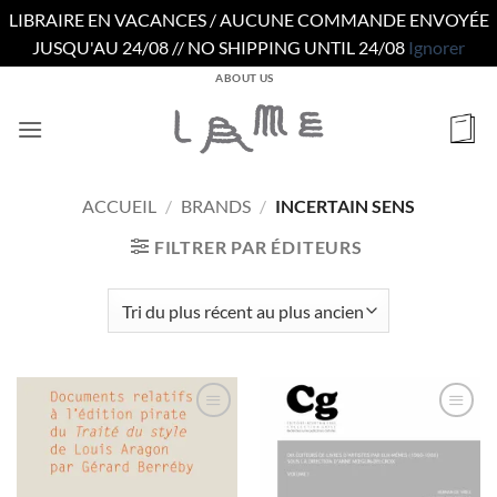
LIBRAIRE EN VACANCES / AUCUNE COMMANDE ENVOYÉE
JUSQU'AU 24/08 // NO SHIPPING UNTIL 24/08
Ignorer
Passer
ABOUT US
au
contenu
ACCUEIL
/
BRANDS
/
INCERTAIN SENS
FILTRER PAR ÉDITEURS
Ajouter
Ajouter
à la
à la
wishlist
wishlist