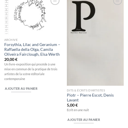
Ajouter
Ajouter
à la
à la
wishlist
wishlist
ARCHIVE
Forsythia, Lilac and Geranium –
Raffaella della Olga, Camila
Oliveira Fairclough, Elsa Werth
20,00
€
Un livre-exposition qui procède à une
mise en commun de la pratique de trois
artistes de la scène éditoriale
contemporaine
AJOUTER AU PANIER
DITS & ÉCRITS D'ARTISTES
Piotr – Pierre Escot, Denis
Lavant
5,00
€
Ecrit en une nuit
AJOUTER AU PANIER