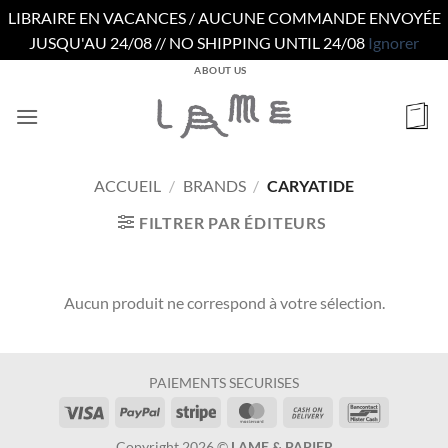
LIBRAIRE EN VACANCES / AUCUNE COMMANDE ENVOYÉE
JUSQU'AU 24/08 // NO SHIPPING UNTIL 24/08
Ignorer
Passer
ABOUT US
au
contenu
ACCUEIL
/
BRANDS
/
CARYATIDE
FILTRER PAR ÉDITEURS
Aucun produit ne correspond à votre sélection.
PAIEMENTS SECURISES
Visa
PayPal
Stripe
MasterCard
Cash
Bancontac
On
Copyright 2026 ©
LAME & PAPIER